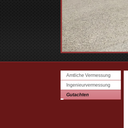
Amtliche Vermessung
Ingenieurvermessung
Gutachten